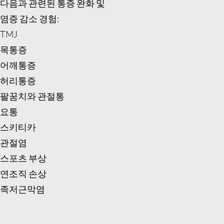
다음과 관련된 통증 완화 및
염증 감소 경험:
TMJ
목통증
어깨통증
허리통증
팔꿈치와 관절통
요통
스키티카
관절염
스포츠 부상
연조직 손상
족저근막염