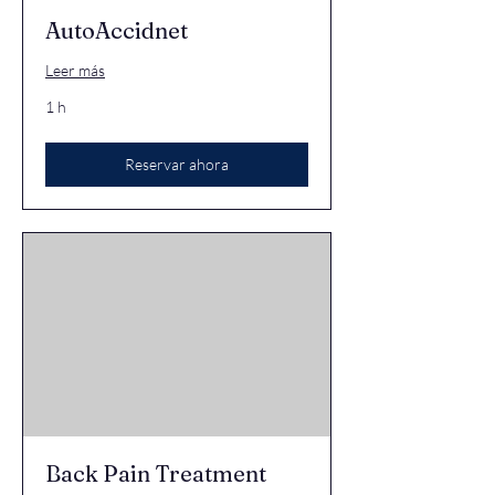
AutoAccidnet
Leer más
1 h
Reservar ahora
Back Pain Treatment