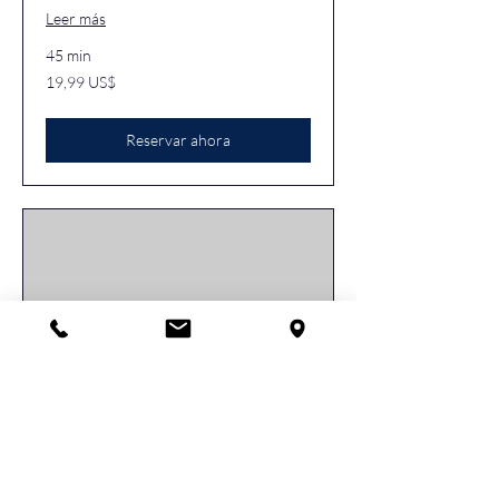
Leer más
45 min
19,99
19,99 US$
dólares
estadounidenses
Reservar ahora
Chronic Neck Pain
Treatment